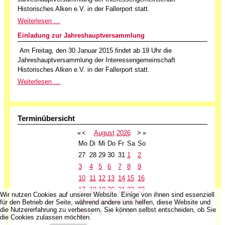
Historisches Alken e.V. in der Fallerport statt.
Weiterlesen …
Einladung zur Jahreshauptversammlung
Am Freitag, den 30 Januar 2015 findet ab 19 Uhr die
Jahreshauptversammlung der Interessengemeinschaft
Historisches Alken e.V. in der Fallerport statt.
Weiterlesen …
Terminübersicht
«
<
August
2026
>
»
Mo
Di
Mi
Do
Fr
Sa
So
27
28
29
30
31
1
2
3
4
5
6
7
8
9
10
11
12
13
14
15
16
17
18
19
20
21
22
23
Wir nutzen Cookies auf unserer Website. Einige von ihnen sind essenziell
24
25
26
27
28
29
30
für den Betrieb der Seite, während andere uns helfen, diese Website und
die Nutzererfahrung zu verbessern. Sie können selbst entscheiden, ob Sie
31
1
2
3
4
5
6
die Cookies zulassen möchten.