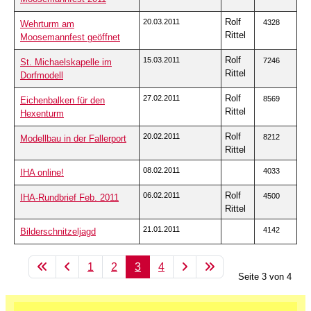
Rolf
20.03.2011
4328
Wehrturm am
Rittel
Moosemannfest geöffnet
Rolf
15.03.2011
7246
St. Michaelskapelle im
Rittel
Dorfmodell
Rolf
27.02.2011
8569
Eichenbalken für den
Rittel
Hexenturm
Rolf
20.02.2011
8212
Modellbau in der Fallerport
Rittel
08.02.2011
4033
IHA online!
Rolf
06.02.2011
4500
IHA-Rundbrief Feb. 2011
Rittel
21.01.2011
4142
Bilderschnitzeljagd
1
2
3
4
Seite 3 von 4