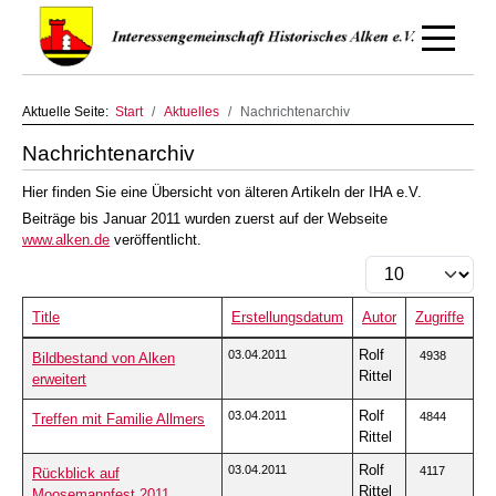
Off-Canv
Aktuelle Seite:
Start
Aktuelles
Nachrichtenarchiv
Nachrichtenarchiv
Hier finden Sie eine Übersicht von älteren Artikeln der IHA e.V.
Beiträge bis Januar 2011 wurden zuerst auf der Webseite
www.alken.de
veröffentlicht.
Anzeige #
Title
Erstellungsdatum
Autor
Zugriffe
Beiträge
Rolf
03.04.2011
4938
Bildbestand von Alken
Rittel
erweitert
Rolf
03.04.2011
4844
Treffen mit Familie Allmers
Rittel
Rolf
03.04.2011
4117
Rückblick auf
Rittel
Moosemannfest 2011