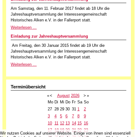
Am Samstag, den 11. Februar 2017 findet ab 18 Uhr die
Jahreshauptversammlung der Interessengemeinschaft
Historisches Alken e.V. in der Fallerport statt.
Weiterlesen …
Einladung zur Jahreshauptversammlung
Am Freitag, den 30 Januar 2015 findet ab 19 Uhr die
Jahreshauptversammlung der Interessengemeinschaft
Historisches Alken e.V. in der Fallerport statt.
Weiterlesen …
Terminübersicht
«
<
August
2026
>
»
Mo
Di
Mi
Do
Fr
Sa
So
27
28
29
30
31
1
2
3
4
5
6
7
8
9
10
11
12
13
14
15
16
17
18
19
20
21
22
23
Wir nutzen Cookies auf unserer Website. Einige von ihnen sind essenziell