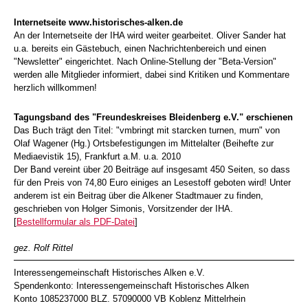
Internetseite www.historisches-alken.de
An der Internetseite der IHA wird weiter gearbeitet. Oliver Sander hat
u.a. bereits ein Gästebuch, einen Nachrichtenbereich und einen
"Newsletter" eingerichtet. Nach Online-Stellung der "Beta-Version"
werden alle Mitglieder informiert, dabei sind Kritiken und Kommentare
herzlich willkommen!
Tagungsband des "Freundeskreises Bleidenberg e.V." erschienen
Das Buch trägt den Titel: "vmbringt mit starcken turnen, murn" von
Olaf Wagener (Hg.) Ortsbefestigungen im Mittelalter (Beihefte zur
Mediaevistik 15), Frankfurt a.M. u.a. 2010
Der Band vereint über 20 Beiträge auf insgesamt 450 Seiten, so dass
für den Preis von 74,80 Euro einiges an Lesestoff geboten wird! Unter
anderem ist ein Beitrag über die Alkener Stadtmauer zu finden,
geschrieben von Holger Simonis, Vorsitzender der IHA.
[
Bestellformular als PDF-Datei
]
gez. Rolf Rittel
Interessengemeinschaft Historisches Alken e.V.
Spendenkonto: Interessengemeinschaft Historisches Alken
Konto 1085237000 BLZ. 57090000 VB Koblenz Mittelrhein