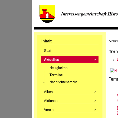
Inhalt
Aktuel
Start
Ter
Aktuelles
Neuigkeiten
Termine
Term
Nachrichtenarchiv
Alken
Aktionen
Verein