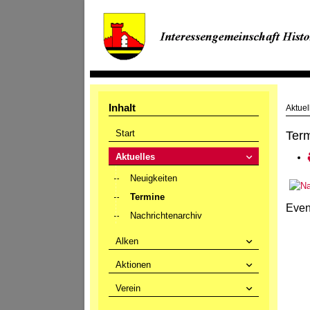
Inhalt
Aktuel
Start
Ter
Aktuelles
Neuigkeiten
Termine
Even
Nachrichtenarchiv
Alken
Aktionen
Verein