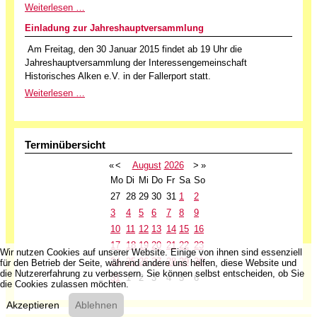
Weiterlesen …
Einladung zur Jahreshauptversammlung
Am Freitag, den 30 Januar 2015 findet ab 19 Uhr die
Jahreshauptversammlung der Interessengemeinschaft
Historisches Alken e.V. in der Fallerport statt.
Weiterlesen …
Terminübersicht
«
<
August
2026
>
»
Mo
Di
Mi
Do
Fr
Sa
So
27
28
29
30
31
1
2
3
4
5
6
7
8
9
10
11
12
13
14
15
16
17
18
19
20
21
22
23
Wir nutzen Cookies auf unserer Website. Einige von ihnen sind essenziell
24
25
26
27
28
29
30
für den Betrieb der Seite, während andere uns helfen, diese Website und
die Nutzererfahrung zu verbessern. Sie können selbst entscheiden, ob Sie
31
1
2
3
4
5
6
die Cookies zulassen möchten.
Akzeptieren
Ablehnen