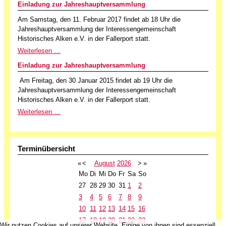
Einladung zur Jahreshauptversammlung
Am Samstag, den 11. Februar 2017 findet ab 18 Uhr die
Jahreshauptversammlung der Interessengemeinschaft
Historisches Alken e.V. in der Fallerport statt.
Weiterlesen …
Einladung zur Jahreshauptversammlung
Am Freitag, den 30 Januar 2015 findet ab 19 Uhr die
Jahreshauptversammlung der Interessengemeinschaft
Historisches Alken e.V. in der Fallerport statt.
Weiterlesen …
Terminübersicht
«
<
August
2026
>
»
Mo
Di
Mi
Do
Fr
Sa
So
27
28
29
30
31
1
2
3
4
5
6
7
8
9
10
11
12
13
14
15
16
17
18
19
20
21
22
23
Wir nutzen Cookies auf unserer Website. Einige von ihnen sind essenziell