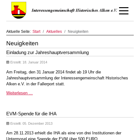
Off-Canv
Aktuelle Seite:
Start
Aktuelles
Neuigkeiten
Neuigkeiten
Einladung zur Jahreshauptversammlung
Erstellt: 18. Januar 2014
Am Freitag, den 31 Januar 2014 findet ab 19 Uhr die
Jahreshauptversammlung der Interessengemeinschaft Historisches
Alken e.V. in der Fallerport statt.
Weiterlesen …
EVM-Spende für die IHA
Erstellt: 05. Dezember 2013
Am 28.11.2013 erhielt die IHA als eine von drei Institutionen der
Untermosel eine Spende der EVM über 500 EURO.